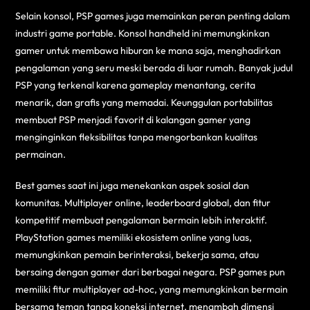
Selain konsol, PSP games juga memainkan peran penting dalam
industri game portable. Konsol handheld ini memungkinkan
gamer untuk membawa hiburan ke mana saja, menghadirkan
pengalaman yang seru meski berada di luar rumah. Banyak judul
PSP yang terkenal karena gameplay menantang, cerita
menarik, dan grafis yang memadai. Keunggulan portabilitas
membuat PSP menjadi favorit di kalangan gamer yang
menginginkan fleksibilitas tanpa mengorbankan kualitas
permainan.
Best games saat ini juga menekankan aspek sosial dan
komunitas. Multiplayer online, leaderboard global, dan fitur
kompetitif membuat pengalaman bermain lebih interaktif.
PlayStation games memiliki ekosistem online yang luas,
memungkinkan pemain berinteraksi, bekerja sama, atau
bersaing dengan gamer dari berbagai negara. PSP games pun
memiliki fitur multiplayer ad-hoc, yang memungkinkan bermain
bersama teman tanpa koneksi internet, menambah dimensi