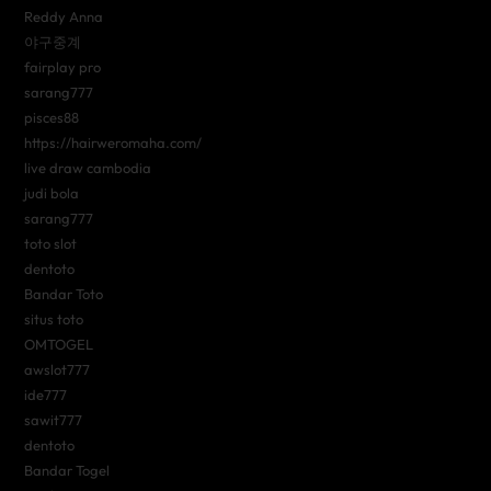
Reddy Anna
야구중계
fairplay pro
sarang777
pisces88
https://hairweromaha.com/
live draw cambodia
judi bola
sarang777
toto slot
dentoto
Bandar Toto
situs toto
OMTOGEL
awslot777
ide777
sawit777
dentoto
Bandar Togel