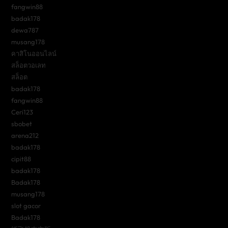
fangwin88
badak178
dewa787
musang178
คาสิโนออนไลน์
สล็อตวอเลท
สล็อต
badak178
fangwin88
Ceri123
sbobet
arena212
badak178
cipit88
badak178
Badak178
musang178
slot gacor
Badak178