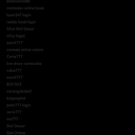
Bolacasino88
mahadev online book
laser247 login
reddy book login
Situs Slot Gacor
situs togel
sawit777
canada online casino
Ceria777
live draw cambodia
coba777
sawit777
BOY303
sarangsbobet
bagong4d
petir777 login
ceria777
ino777
Slot Gacor
Slot Online