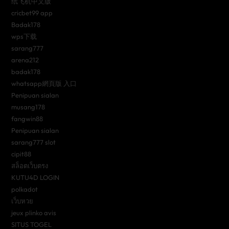
纸飞机中文版
cricbet99 app
Badak178
wps下载
sarang777
arena212
badak178
whatsapp網頁版 入口
Penipuan sialan
musang178
fangwin88
Penipuan sialan
sarang777 slot
cipit88
สล็อตเว็บตรง
KUTU4D LOGIN
polkadot
เว็บหวย
jeux plinko avis
SITUS TOGEL