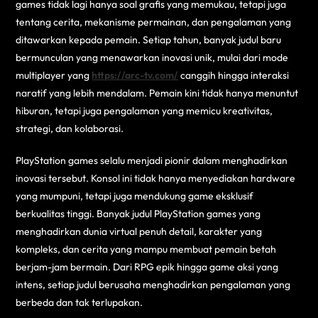
games tidak lagi hanya soal grafis yang memukau, tetapi juga
tentang cerita, mekanisme permainan, dan pengalaman yang
ditawarkan kepada pemain. Setiap tahun, banyak judul baru
bermunculan yang menawarkan inovasi unik, mulai dari mode
multiplayer yang
https://arc-tv.com/
canggih hingga interaksi
naratif yang lebih mendalam. Pemain kini tidak hanya menuntut
hiburan, tetapi juga pengalaman yang memicu kreativitas,
strategi, dan kolaborasi.
PlayStation games selalu menjadi pionir dalam menghadirkan
inovasi tersebut. Konsol ini tidak hanya menyediakan hardware
yang mumpuni, tetapi juga mendukung game eksklusif
berkualitas tinggi. Banyak judul PlayStation games yang
menghadirkan dunia virtual penuh detail, karakter yang
kompleks, dan cerita yang mampu membuat pemain betah
berjam-jam bermain. Dari RPG epik hingga game aksi yang
intens, setiap judul berusaha menghadirkan pengalaman yang
berbeda dan tak terlupakan.