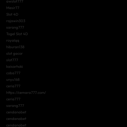
awslot777
Mesir77
Slot 4D
rajawin303
sarang777
Togel Slot 4D
royalqq
hiburan138
slot gacor
slot777
kaisarhoki
coba777
unyu168
ceria777
https://cemara777.com/
ceria777
sarang777
cendanabet
cendanabet
cendanabet