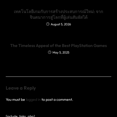
เทคโนโลยีเกมกับการสร้างประสบการณ์ใหม่: จาก
จินตนาการสู่โลกที่ผู้เล่นสัมผัสได้
August 5, 2026
The Timeless Appeal of the Best PlayStation Games
May 5, 2025
Leave a Reply
You must be
logged in
to post a comment.
[include_links_php]