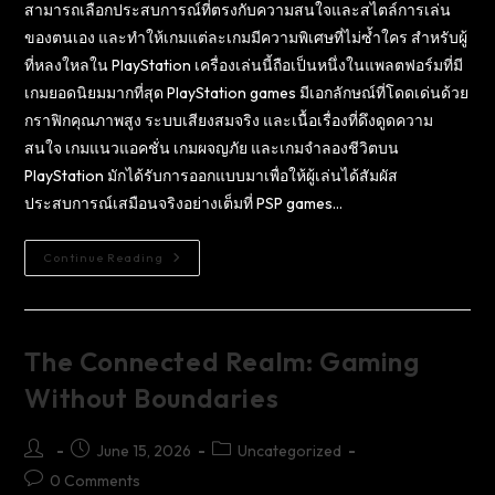
สามารถเลือกประสบการณ์ที่ตรงกับความสนใจและสไตล์การเล่น
ของตนเอง และทำให้เกมแต่ละเกมมีความพิเศษที่ไม่ซ้ำใคร สำหรับผู้
ที่หลงใหลใน PlayStation เครื่องเล่นนี้ถือเป็นหนึ่งในแพลตฟอร์มที่มี
เกมยอดนิยมมากที่สุด PlayStation games มีเอกลักษณ์ที่โดดเด่นด้วย
กราฟิกคุณภาพสูง ระบบเสียงสมจริง และเนื้อเรื่องที่ดึงดูดความ
สนใจ เกมแนวแอคชั่น เกมผจญภัย และเกมจำลองชีวิตบน
PlayStation มักได้รับการออกแบบมาเพื่อให้ผู้เล่นได้สัมผัส
ประสบการณ์เสมือนจริงอย่างเต็มที่ PSP games…
Continue Reading
The Connected Realm: Gaming
Without Boundaries
June 15, 2026
Uncategorized
0 Comments