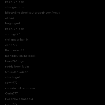
kasih777 login
situs gacoran
https://jimrobertsautorepair.com/news
ollo4d
bagong4d
kasih777 login
sarang777
slot gacor hari ini
ceria777
Bolacasino88
mahadev online book
laser247 login
reddy book login
Situs Slot Gacor
situs togel
sawit777
canada online casino
Ceria777
live draw cambodia
coba777