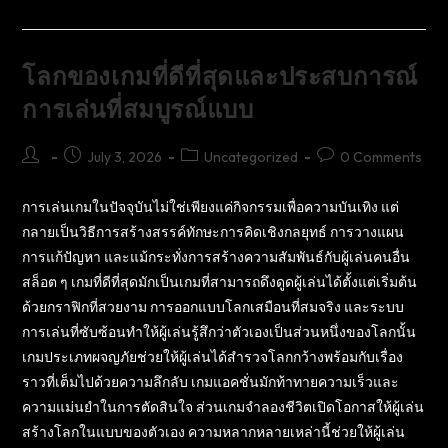
โลกของเกมที่ดีที่สุดและประสบการณ์
การเล่นที่สมบูรณ์แบบ
July 3, 2026
Uncategorized
0 Comments
การเล่นเกมในปัจจุบันไม่ใช่เพียงแค่กิจกรรมเพื่อความบันเทิง แต่
กลายเป็นวิธีการสร้างสรรค์ทักษะการคิดเชิงกลยุทธ์ การวางแผน
การแก้ปัญหา และแม้กระทั่งการสร้างความสัมพันธ์กับผู้เล่นคนอื่น
สล็อต ๆ เกมที่ดีที่สุดมักเป็นเกมที่สามารถดึงดูดผู้เล่นได้ตั้งแต่เริ่มต้น
ด้วยกราฟิกที่สวยงาม การออกแบบโลกเสมือนที่สมจริง และระบบ
การเล่นที่ซับซ้อนทำให้ผู้เล่นรู้สึกว่าตัวเองเป็นส่วนหนึ่งของโลกนั้น
เกมประเภทผจญภัยช่วยให้ผู้เล่นได้สำรวจโลกกว้างพร้อมกับเรื่อง
ราวที่เต็มไปด้วยความลึกลับ เกมแอคชั่นมักท้าทายความเร็วและ
ความแม่นยำในการตัดสินใจ ส่วนเกมจำลองชีวิตเปิดโอกาสให้ผู้เล่น
สร้างโลกในแบบของตัวเอง ความหลากหลายเหล่านี้ช่วยให้ผู้เล่น