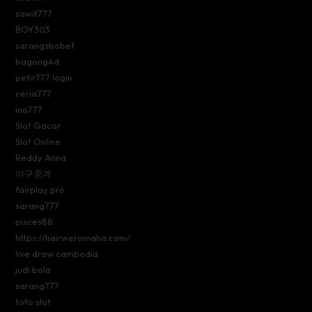
sawit777
BOY303
sarangsbobet
bagong4d
petir777 login
ceria777
ino777
Slot Gacor
Slot Online
Reddy Anna
야구중계
fairplay pro
sarang777
pisces88
https://hairweromaha.com/
live draw cambodia
judi bola
sarang777
toto slot