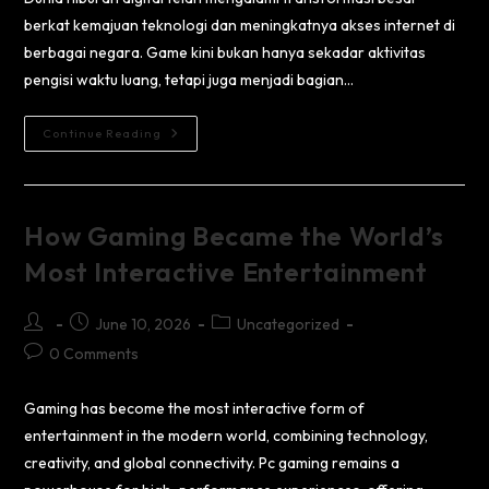
berkat kemajuan teknologi dan meningkatnya akses internet di
berbagai negara. Game kini bukan hanya sekadar aktivitas
pengisi waktu luang, tetapi juga menjadi bagian…
Continue Reading
How Gaming Became the World’s
Most Interactive Entertainment
June 10, 2026
Uncategorized
0 Comments
Gaming has become the most interactive form of
entertainment in the modern world, combining technology,
creativity, and global connectivity. Pc gaming remains a