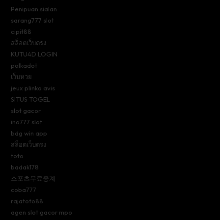
Penipuan sialan
sarang777 slot
cipit88
สล็อตเว็บตรง
KUTU4D LOGIN
polkadot
เว็บหวย
jeux plinko avis
SITUS TOGEL
slot gacor
ino777 slot
bdg win app
สล็อตเว็บตรง
toto
badak178
스포츠무료중계
coba777
rajatoto88
agen slot gacor mpo