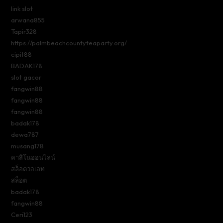
link slot
arwana855
Tapir328
https://palmbeachcountyteaparty.org/
cipit88
BADAK178
slot gacor
fangwin88
fangwin88
fangwin88
badak178
dewa787
musang178
คาสิโนออนไลน์
สล็อตวอเลท
สล็อต
badak178
fangwin88
Ceri123