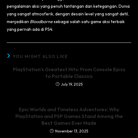
pengalaman aksi yang penuh tantangan dan ketegangan. Dunia
yang sangat atmosferik, dengan desain level yang sangat detil,
menjadikan
Bloodborne
sebagai salah satu game aksi terbaik
yang pernah ada di PS4.
YOU MIGHT ALSO LIKE
PlayStation’s Greatest Hits: From Console Epics
to Portable Classics
July 19, 2025
Epic Worlds and Timeless Adventures: Why
PlayStation and PSP Games Stand Among the
Best Games Ever Made
November 13, 2025