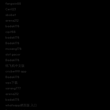
fangwin88
Ceri123
sbobet
arena212
badak178
cipit88
badak178
Badak178
musang178
slot gacor
Badak178
纸飞机中文版
cricbet99 app
Badak178
wps下载
sarang777
arena212
badak178
whatsapp網頁版 入口