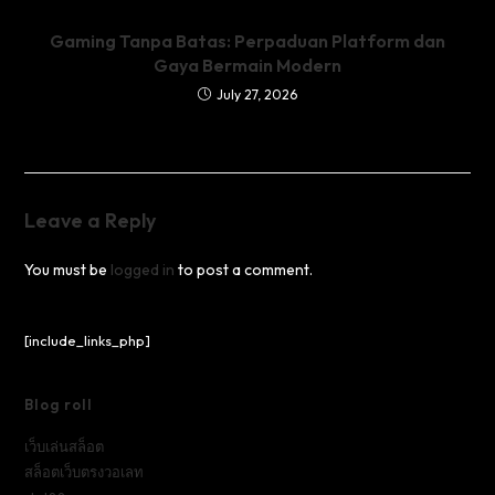
Gaming Tanpa Batas: Perpaduan Platform dan
Gaya Bermain Modern
July 27, 2026
Leave a Reply
You must be
logged in
to post a comment.
[include_links_php]
Blog roll
เว็บเล่นสล็อต
สล็อตเว็บตรงวอเลท