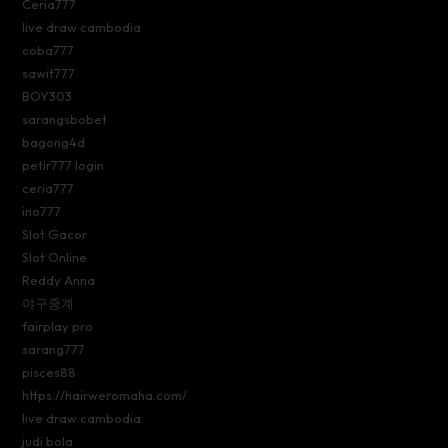
Ceria777
live draw cambodia
coba777
sawit777
BOY303
sarangsbobet
bagong4d
petir777 login
ceria777
ino777
Slot Gacor
Slot Online
Reddy Anna
야구중계
fairplay pro
sarang777
pisces88
https://hairweromaha.com/
live draw cambodia
judi bola