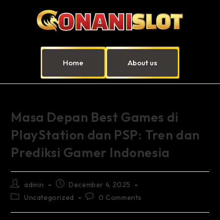
Home
About us
Masa Depan Best Games di
PlayStation dan PSP: Tren dan
Prediksi Gamer Indonesia
admin
December 4, 2025
Uncategorized
0 Comments