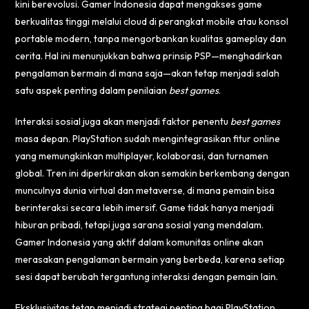
kini berevolusi. Gamer Indonesia dapat mengakses game
berkualitas tinggi melalui cloud di perangkat mobile atau konsol
portable modern, tanpa mengorbankan kualitas gameplay dan
cerita. Hal ini menunjukkan bahwa prinsip PSP—menghadirkan
pengalaman bermain di mana saja—akan tetap menjadi salah
satu aspek penting dalam penilaian
best games
.
Interaksi sosial juga akan menjadi faktor penentu
best games
masa depan. PlayStation sudah mengintegrasikan fitur online
yang memungkinkan multiplayer, kolaborasi, dan turnamen
global. Tren ini diperkirakan akan semakin berkembang dengan
munculnya dunia virtual dan metaverse, di mana pemain bisa
berinteraksi secara lebih imersif. Game tidak hanya menjadi
hiburan pribadi, tetapi juga sarana sosial yang mendalam.
Gamer Indonesia yang aktif dalam komunitas online akan
merasakan pengalaman bermain yang berbeda, karena setiap
sesi dapat berubah tergantung interaksi dengan pemain lain.
Eksklusivitas tetap menjadi strategi penting bagi PlayStation